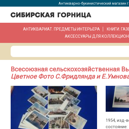
Антикварно-букинистический магазин г.
АНТИКВАРИАТ. ПРЕДМЕТЫ ИНТЕРЬЕРА
КНИГИ. ГА
АКСЕССУАРЫ ДЛЯ КОЛЛЕКЦИОН
Всесоюзная сельскохозяйственная Выс
Цветное Фото С.Фридлянда и Е.Умнова
1954, изд-в
состояние: