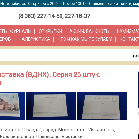
Новосибирск. Открыты с 2002 г. Более 100.000 наименований - книги, ма
(8 383) 227-14-50, 227-18-37
ЗЕТЫ. ЖУРНАЛЫ
ОТКРЫТКИ
АКЦИИ, БАНКНОТЫ
НУМИЗМА
ЕРОВ
ФАЛЕРИСТИКА
ЧТО И КАК МЫ ПОКУПАЕМ
КОНТАК
цен
тавка (ВДНХ). Серия 26 штук.
.
о: Изд-во "Правда", город: Москва, стр. : 26 карточек,
 Коллекционное. Павильоны Выставки.