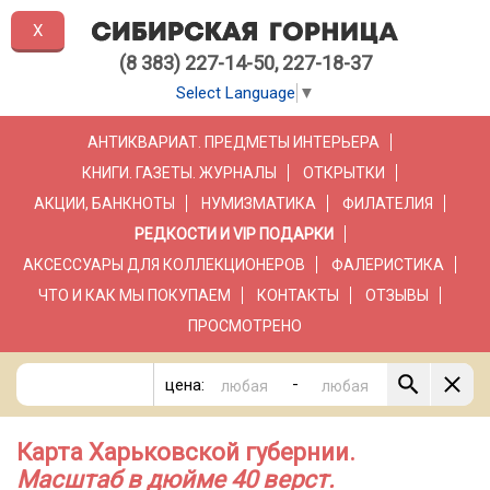
X
(8 383) 227-14-50, 227-18-37
Select Language
▼
АНТИКВАРИАТ. ПРЕДМЕТЫ ИНТЕРЬЕРА
КНИГИ. ГАЗЕТЫ. ЖУРНАЛЫ
ОТКРЫТКИ
АКЦИИ, БАНКНОТЫ
НУМИЗМАТИКА
ФИЛАТЕЛИЯ
РЕДКОСТИ И VIP ПОДАРКИ
АКСЕССУАРЫ ДЛЯ КОЛЛЕКЦИОНЕРОВ
ФАЛЕРИСТИКА
ЧТО И КАК МЫ ПОКУПАЕМ
КОНТАКТЫ
ОТЗЫВЫ
ПРОСМОТРЕНО
-
цена:
Карта Харьковской губернии.
Масштаб в дюйме 40 верст.