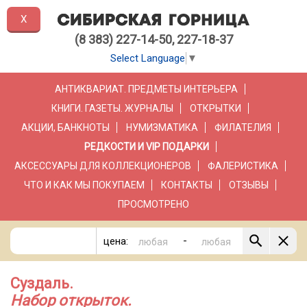
X
(8 383) 227-14-50, 227-18-37
Select Language
▼
АНТИКВАРИАТ. ПРЕДМЕТЫ ИНТЕРЬЕРА
КНИГИ. ГАЗЕТЫ. ЖУРНАЛЫ
ОТКРЫТКИ
АКЦИИ, БАНКНОТЫ
НУМИЗМАТИКА
ФИЛАТЕЛИЯ
РЕДКОСТИ И VIP ПОДАРКИ
АКСЕССУАРЫ ДЛЯ КОЛЛЕКЦИОНЕРОВ
ФАЛЕРИСТИКА
ЧТО И КАК МЫ ПОКУПАЕМ
КОНТАКТЫ
ОТЗЫВЫ
ПРОСМОТРЕНО
-
цена:
Суздаль.
Набор открыток.