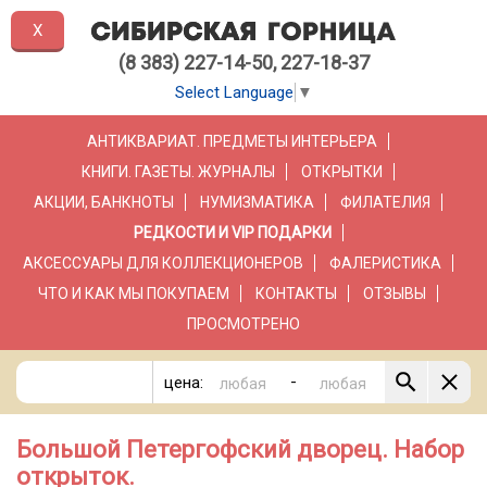
X
(8 383) 227-14-50, 227-18-37
Select Language
▼
АНТИКВАРИАТ. ПРЕДМЕТЫ ИНТЕРЬЕРА
КНИГИ. ГАЗЕТЫ. ЖУРНАЛЫ
ОТКРЫТКИ
АКЦИИ, БАНКНОТЫ
НУМИЗМАТИКА
ФИЛАТЕЛИЯ
РЕДКОСТИ И VIP ПОДАРКИ
АКСЕССУАРЫ ДЛЯ КОЛЛЕКЦИОНЕРОВ
ФАЛЕРИСТИКА
ЧТО И КАК МЫ ПОКУПАЕМ
КОНТАКТЫ
ОТЗЫВЫ
ПРОСМОТРЕНО
-
цена:
Большой Петергофский дворец. Набор
открыток.