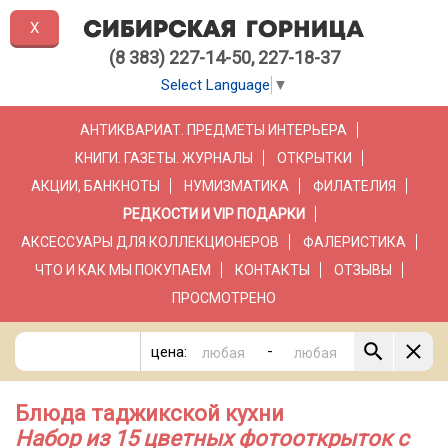
X
(8 383) 227-14-50, 227-18-37
Select Language
▼
АНТИКВАРИАТ. ПРЕДМЕТЫ ИНТЕРЬЕРА
КНИГИ. ГАЗЕТЫ. ЖУРНАЛЫ
ОТКРЫТКИ
АКЦИИ, БАНКНОТЫ
НУМИЗМАТИКА
ФИЛАТЕЛИЯ
РЕДКОСТИ И VIP ПОДАРКИ
АКСЕССУАРЫ ДЛЯ КОЛЛЕКЦИОНЕРОВ
ФАЛЕРИСТИКА
ЧТО И КАК МЫ ПОКУПАЕМ
КОНТАКТЫ
ОТЗЫВЫ
ПРОСМОТРЕНО
-
цена:
Блюда таджикской кухни
Набор из 15 цветных фотооткрыток с