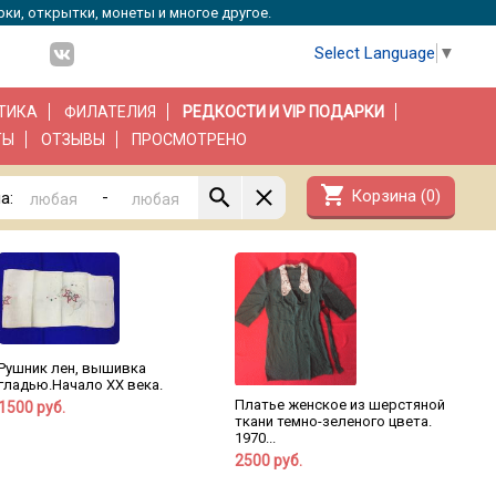
рки, открытки, монеты и многое другое.
Select Language
▼
ТИКА
ФИЛАТЕЛИЯ
РЕДКОСТИ И VIP ПОДАРКИ
ТЫ
ОТЗЫВЫ
ПРОСМОТРЕНО
shopping_cart
Корзина (
0
)
-
а:
Рушник лен, вышивка
гладью.Начало ХХ века.
Платье женское из шерстяной
1500 руб.
ткани темно-зеленого цвета.
1970...
2500 руб.