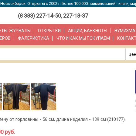
Новосибирск. Открыты с 2002 г. Более 100.000 наименований - книги, ма
(8 383) 227-14-50, 227-18-37
ЗЕТЫ. ЖУРНАЛЫ
ОТКРЫТКИ
АКЦИИ, БАНКНОТЫ
НУМИЗМА
ЕРОВ
ФАЛЕРИСТИКА
ЧТО И КАК МЫ ПОКУПАЕМ
КОНТАК
цен
ечу от горловины - 56 см, длина изделия - 139 см (210177).
0 руб.