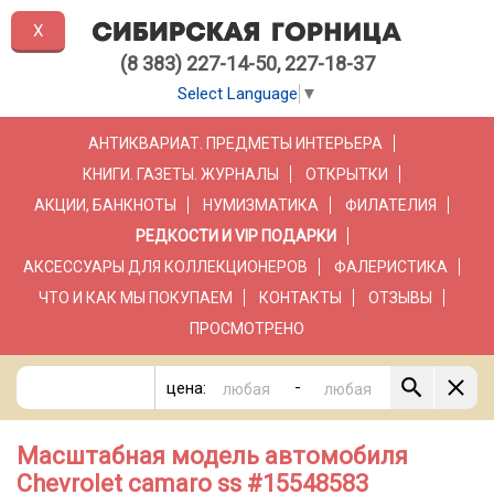
X
(8 383) 227-14-50, 227-18-37
Select Language
▼
АНТИКВАРИАТ. ПРЕДМЕТЫ ИНТЕРЬЕРА
КНИГИ. ГАЗЕТЫ. ЖУРНАЛЫ
ОТКРЫТКИ
АКЦИИ, БАНКНОТЫ
НУМИЗМАТИКА
ФИЛАТЕЛИЯ
РЕДКОСТИ И VIP ПОДАРКИ
АКСЕССУАРЫ ДЛЯ КОЛЛЕКЦИОНЕРОВ
ФАЛЕРИСТИКА
ЧТО И КАК МЫ ПОКУПАЕМ
КОНТАКТЫ
ОТЗЫВЫ
ПРОСМОТРЕНО
-
цена:
Масштабная модель автомобиля
Chevrolet camaro ss #15548583