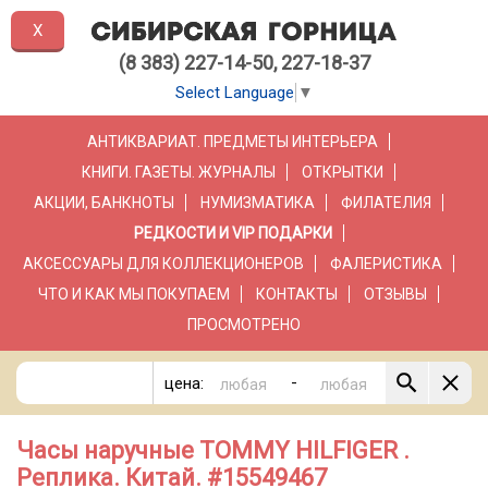
X
(8 383) 227-14-50, 227-18-37
Select Language
▼
АНТИКВАРИАТ. ПРЕДМЕТЫ ИНТЕРЬЕРА
КНИГИ. ГАЗЕТЫ. ЖУРНАЛЫ
ОТКРЫТКИ
АКЦИИ, БАНКНОТЫ
НУМИЗМАТИКА
ФИЛАТЕЛИЯ
РЕДКОСТИ И VIP ПОДАРКИ
АКСЕССУАРЫ ДЛЯ КОЛЛЕКЦИОНЕРОВ
ФАЛЕРИСТИКА
ЧТО И КАК МЫ ПОКУПАЕМ
КОНТАКТЫ
ОТЗЫВЫ
ПРОСМОТРЕНО
-
цена:
Часы наручные TOMMY HILFIGER .
Реплика. Китай. #15549467