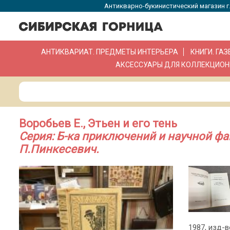
Антикварно-букинистический магазин г.
АНТИКВАРИАТ. ПРЕДМЕТЫ ИНТЕРЬЕРА
КНИГИ. ГА
АКСЕССУАРЫ ДЛЯ КОЛЛЕКЦИОН
Воробьев Е., Этьен и его тень
Серия: Б-ка приключений и научной фа
П.Пинкесевич.
1987, изд-во