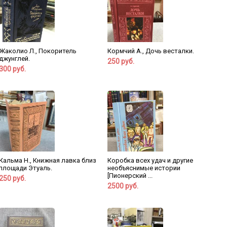
Жаколио Л., Покоритель
Кормчий А., Дочь весталки.
джунглей.
250 руб.
300 руб.
Кальма Н., Книжная лавка близ
Коробка всех удач и другие
площади Этуаль.
необъяснимые истории
[Пионерский ...
250 руб.
2500 руб.