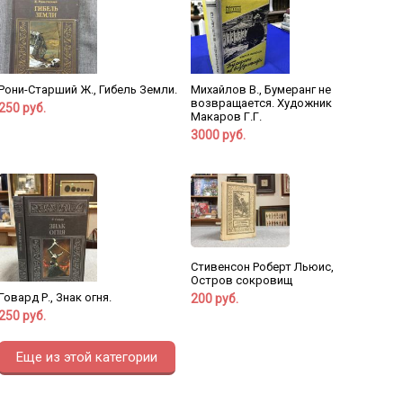
Рони-Старший Ж., Гибель Земли.
Михайлов В., Бумеранг не
возвращается. Художник
250 руб.
Макаров Г.Г.
3000 руб.
Стивенсон Роберт Льюис,
Остров сокровищ
Говард Р., Знак огня.
200 руб.
250 руб.
Еще из этой категории