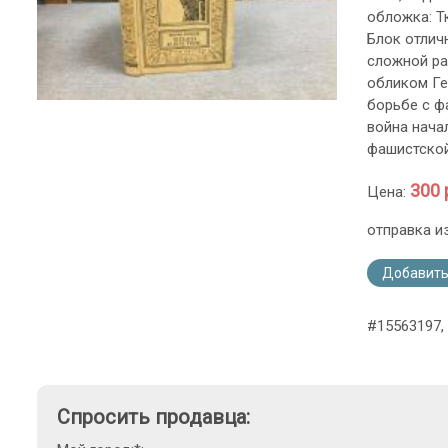
обложка: Т
Блок отличн
сложной ра
обликом Ге
борьбе с ф
война нача
фашистской
300 
Цена:
отправка и
Добавить
#15563197, 
Спросить продавца: