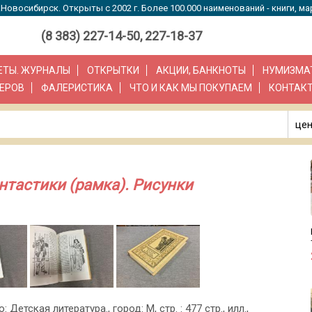
Новосибирск. Открыты с 2002 г. Более 100.000 наименований - книги, ма
(8 383) 227-14-50, 227-18-37
ЗЕТЫ. ЖУРНАЛЫ
ОТКРЫТКИ
АКЦИИ, БАНКНОТЫ
НУМИЗМА
ЕРОВ
ФАЛЕРИСТИКА
ЧТО И КАК МЫ ПОКУПАЕМ
КОНТАК
цен
нтастики (рамка). Рисунки
: Детская литература., город: М, стр. : 477 стр., илл.,