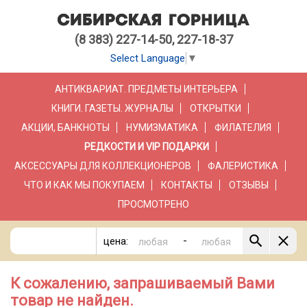
(8 383) 227-14-50, 227-18-37
Select Language
▼
АНТИКВАРИАТ. ПРЕДМЕТЫ ИНТЕРЬЕРА
КНИГИ. ГАЗЕТЫ. ЖУРНАЛЫ
ОТКРЫТКИ
АКЦИИ, БАНКНОТЫ
НУМИЗМАТИКА
ФИЛАТЕЛИЯ
РЕДКОСТИ И VIP ПОДАРКИ
АКСЕССУАРЫ ДЛЯ КОЛЛЕКЦИОНЕРОВ
ФАЛЕРИСТИКА
ЧТО И КАК МЫ ПОКУПАЕМ
КОНТАКТЫ
ОТЗЫВЫ
ПРОСМОТРЕНО
-
цена:
К сожалению, запрашиваемый Вами
товар не найден.