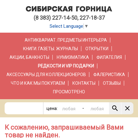
(8 383) 227-14-50, 227-18-37
Select Language
▼
АНТИКВАРИАТ. ПРЕДМЕТЫ ИНТЕРЬЕРА
КНИГИ. ГАЗЕТЫ. ЖУРНАЛЫ
ОТКРЫТКИ
АКЦИИ, БАНКНОТЫ
НУМИЗМАТИКА
ФИЛАТЕЛИЯ
РЕДКОСТИ И VIP ПОДАРКИ
АКСЕССУАРЫ ДЛЯ КОЛЛЕКЦИОНЕРОВ
ФАЛЕРИСТИКА
ЧТО И КАК МЫ ПОКУПАЕМ
КОНТАКТЫ
ОТЗЫВЫ
ПРОСМОТРЕНО
-
цена:
К сожалению, запрашиваемый Вами
товар не найден.