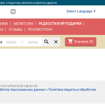
рки, открытки, монеты и многое другое.
Select Language
▼
ТИКА
ФИЛАТЕЛИЯ
РЕДКОСТИ И VIP ПОДАРКИ
ТЫ
ОТЗЫВЫ
ПРОСМОТРЕНО
shopping_cart
Корзина (
0
)
-
а:
ется публичной офертой.
аботку персональных данных
и
Политика защиты и обработки