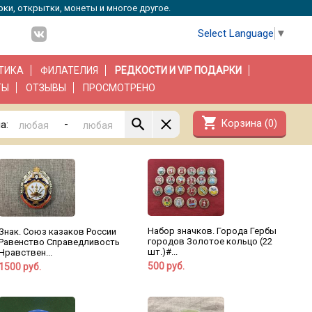
рки, открытки, монеты и многое другое.
Select Language
▼
ТИКА
ФИЛАТЕЛИЯ
РЕДКОСТИ И VIP ПОДАРКИ
ТЫ
ОТЗЫВЫ
ПРОСМОТРЕНО
shopping_cart
Корзина (
0
)
-
а:
Набор значков. Города Гербы
Знак. Союз казаков России
городов Золотое кольцо (22
Равенство Справедливость
шт.)#...
Нравствен...
500 руб.
1500 руб.