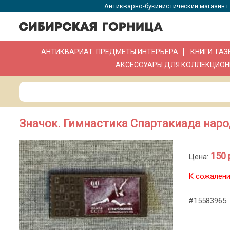
Антикварно-букинистический магазин г.
АНТИКВАРИАТ. ПРЕДМЕТЫ ИНТЕРЬЕРА
КНИГИ. ГА
АКСЕССУАРЫ ДЛЯ КОЛЛЕКЦИОН
Значок. Гимнастика Спартакиада нар
150 
Цена:
К сожалени
#15583965