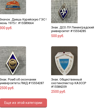
Значок. Даешь Курейскую ГЭС !
июнь 1975 г. #15589664
Знак. ДСО ЛУ Ленинградский
300 руб.
университет #15554285
500 руб.
Знак. Ромб об окончании
Знак. Общественный
университета ЛМД #15554287
охотинспектор КАЗССР
#15584209
2500 руб.
2500 руб.
Еще из этой категории