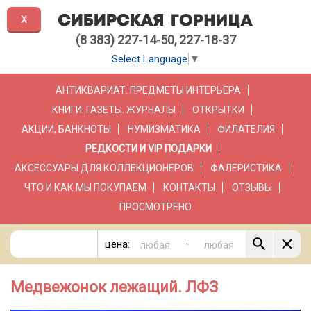
X
(8 383) 227-14-50, 227-18-37
Select Language
▼
АНТИКВАРИАТ. ПРЕДМЕТЫ ИНТЕРЬЕРА
КНИГИ. ГАЗЕТЫ. ЖУРНАЛЫ
ОТКРЫТКИ
АКЦИИ, БАНКНОТЫ
НУМИЗМАТИКА
ФИЛАТЕЛИЯ
РЕДКОСТИ И VIP ПОДАРКИ
АКСЕССУАРЫ ДЛЯ КОЛЛЕКЦИОНЕРОВ
ФАЛЕРИСТИКА
ЧТО И КАК МЫ ПОКУПАЕМ
КОНТАКТЫ
ОТЗЫВЫ
ПРОСМОТРЕНО
-
цена:
Медвежонок лежащий. ЛФЗ