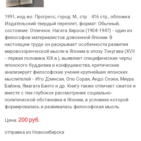
1991, изд-во: Прогресс, город: М., стр. : 416 стр., обложка:
Издательский твердый переплет, формат: Обычный,
состояние: Отличное. Нагата Хироси (1904-1947) - один из
философов-материалистов довоенной Японии. В
настоящем труде он раскрывает особенности развития
мировоззренческой мысли в Японии в эпоху Токугава (XVII
- первая половина XIX в.), выявляет специфические черты
японского буддизма и конфуцианства, критические
анализирует философские учения крупнейших японских
мыслителей - Ито Дзинсая, Огю Сорая, Андо Сеэки, Миура
Байэна, Ямагата Банто и др. Книгу также отличает сжатое и
вместе с тем глубокое рассмотрение социально-
политической обстановки в Японии, в условиях которой
формировалась и развивалась философская мысль.
200 руб.
Цена:
отправка из Новосибирска