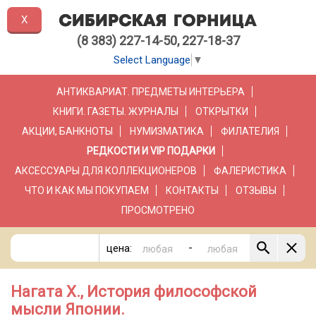
X
(8 383) 227-14-50, 227-18-37
Select Language
▼
АНТИКВАРИАТ. ПРЕДМЕТЫ ИНТЕРЬЕРА
КНИГИ. ГАЗЕТЫ. ЖУРНАЛЫ
ОТКРЫТКИ
АКЦИИ, БАНКНОТЫ
НУМИЗМАТИКА
ФИЛАТЕЛИЯ
РЕДКОСТИ И VIP ПОДАРКИ
АКСЕССУАРЫ ДЛЯ КОЛЛЕКЦИОНЕРОВ
ФАЛЕРИСТИКА
ЧТО И КАК МЫ ПОКУПАЕМ
КОНТАКТЫ
ОТЗЫВЫ
ПРОСМОТРЕНО
-
цена:
Нагата Х., История философской
мысли Японии.