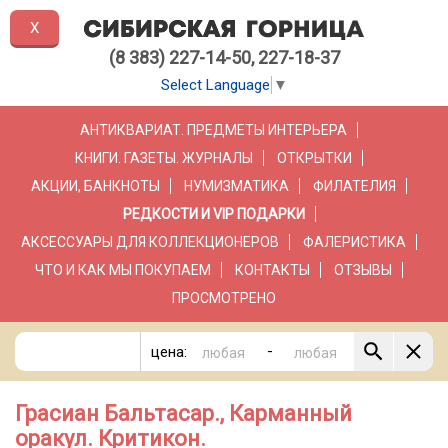
X
(8 383) 227-14-50, 227-18-37
Select Language
▼
АНТИКВАРИАТ. ПРЕДМЕТЫ ИНТЕРЬЕРА
КНИГИ. ГАЗЕТЫ. ЖУРНАЛЫ
ОТКРЫТКИ
АКЦИИ, БАНКНОТЫ
НУМИЗМАТИКА
ФИЛАТЕЛИЯ
РЕДКОСТИ И VIP ПОДАРКИ
АКСЕССУАРЫ ДЛЯ КОЛЛЕКЦИОНЕРОВ
ФАЛЕРИСТИКА
ЧТО И КАК МЫ ПОКУПАЕМ
КОНТАКТЫ
ОТЗЫВЫ
ПРОСМОТРЕНО
-
цена:
Грасиан Бальтасар., Карманный
оракул. Критикон.