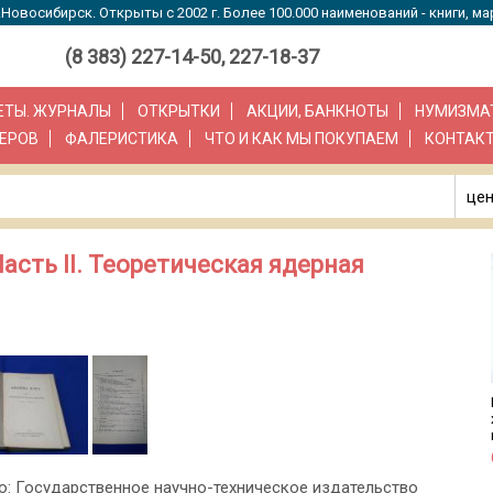
Новосибирск. Открыты с 2002 г. Более 100.000 наименований - книги, ма
(8 383) 227-14-50, 227-18-37
ЗЕТЫ. ЖУРНАЛЫ
ОТКРЫТКИ
АКЦИИ, БАНКНОТЫ
НУМИЗМА
ЕРОВ
ФАЛЕРИСТИКА
ЧТО И КАК МЫ ПОКУПАЕМ
КОНТАК
цен
 Часть II. Теоретическая ядерная
во: Государственное научно-техническое издательство