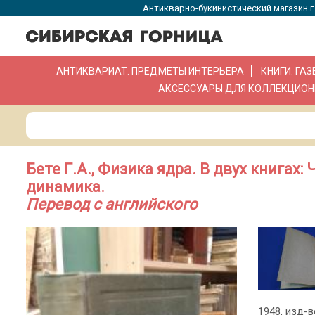
Антикварно-букинистический магазин г.
АНТИКВАРИАТ. ПРЕДМЕТЫ ИНТЕРЬЕРА
КНИГИ. ГА
АКСЕССУАРЫ ДЛЯ КОЛЛЕКЦИОН
Бете Г.А., Физика ядра. В двух книгах:
динамика.
Перевод с английского
1948, изд-