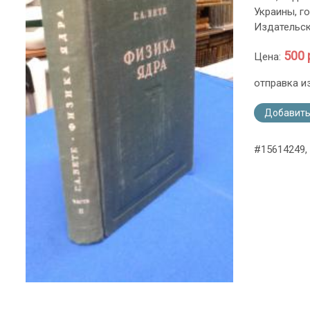
Украины, гор
Издательск
500 
Цена:
отправка и
Добавить
#15614249,