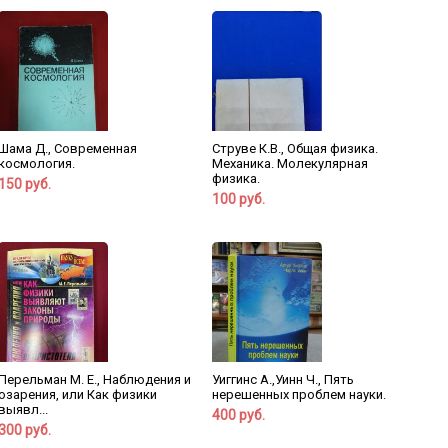
Шама Д., Современная
Струве К.В., Общая физика.
космология.
Механика. Молекулярная
физика.
150 руб.
100 руб.
Перельман М. Е., Наблюдения и
Уиггинс А.,Уинн Ч., Пять
озарения, или Как физики
нерешенных проблем науки.
выявл...
400 руб.
300 руб.