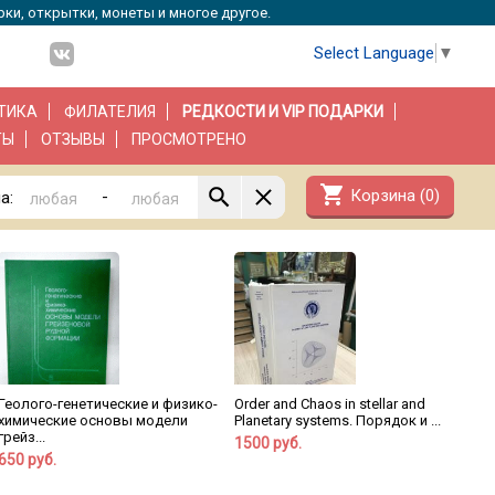
рки, открытки, монеты и многое другое.
Select Language
▼
ТИКА
ФИЛАТЕЛИЯ
РЕДКОСТИ И VIP ПОДАРКИ
ТЫ
ОТЗЫВЫ
ПРОСМОТРЕНО
shopping_cart
Корзина (
0
)
-
а:
Геолого-генетические и физико-
Order and Chaos in stellar and
химические основы модели
Planetary systems. Порядок и ...
грейз...
1500 руб.
650 руб.