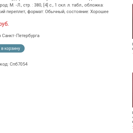
од: М. -Л., стр. : 380, [4] с., 1 скл. л. табл., обложка:
ий переплет, формат: Обычный, состояние: Хорошее
руб.
з Санкт-Петербурга
 в корзину
 код: Спб7054