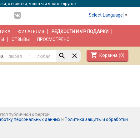
рки, открытки, монеты и многое другое.
Select Language
▼
ТИКА
ФИЛАТЕЛИЯ
РЕДКОСТИ И VIP ПОДАРКИ
ТЫ
ОТЗЫВЫ
ПРОСМОТРЕНО
shopping_cart
Корзина (
0
)
-
а:
ется публичной офертой.
аботку персональных данных
и
Политика защиты и обработки