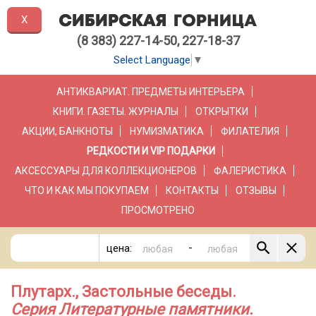
X
(8 383) 227-14-50, 227-18-37
Select Language
▼
АНТИКВАРИАТ. ПРЕДМЕТЫ ИНТЕРЬЕРА
КНИГИ. ГАЗЕТЫ. ЖУРНАЛЫ
ОТКРЫТКИ
АКЦИИ, БАНКНОТЫ
НУМИЗМАТИКА
ФИЛАТЕЛИЯ
РЕДКОСТИ И VIP ПОДАРКИ
АКСЕССУАРЫ ДЛЯ КОЛЛЕКЦИОНЕРОВ
ФАЛЕРИСТИКА
ЧТО И КАК МЫ ПОКУПАЕМ
КОНТАКТЫ
ОТЗЫВЫ
ПРОСМОТРЕНО
-
цена:
Плутарх., Застольные беседы.
Серия Литературные памятники.