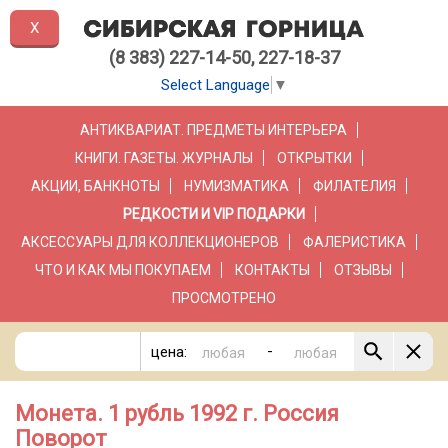
X
(8 383) 227-14-50, 227-18-37
Select Language
▼
АНТИКВАРИАТ. ПРЕДМЕТЫ ИНТЕРЬЕРА
КНИГИ. ГАЗЕТЫ. ЖУРНАЛЫ
ОТКРЫТКИ
АКЦИИ, БАНКНОТЫ
НУМИЗМАТИКА
ФИЛАТЕЛИЯ
РЕДКОСТИ И VIP ПОДАРКИ
АКСЕССУАРЫ ДЛЯ КОЛЛЕКЦИОНЕРОВ
ФАЛЕРИСТИКА
ЧТО И КАК МЫ ПОКУПАЕМ
КОНТАКТЫ
ОТЗЫВЫ
ПРОСМОТРЕНО
-
цена:
Монета. 1 рубль 1992 г. Россия
Поворот