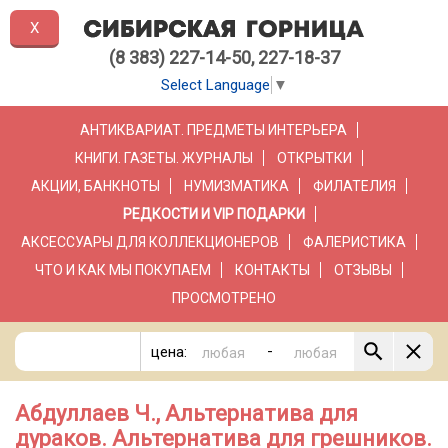
X
(8 383) 227-14-50, 227-18-37
Select Language
▼
АНТИКВАРИАТ. ПРЕДМЕТЫ ИНТЕРЬЕРА
КНИГИ. ГАЗЕТЫ. ЖУРНАЛЫ
ОТКРЫТКИ
АКЦИИ, БАНКНОТЫ
НУМИЗМАТИКА
ФИЛАТЕЛИЯ
РЕДКОСТИ И VIP ПОДАРКИ
АКСЕССУАРЫ ДЛЯ КОЛЛЕКЦИОНЕРОВ
ФАЛЕРИСТИКА
ЧТО И КАК МЫ ПОКУПАЕМ
КОНТАКТЫ
ОТЗЫВЫ
ПРОСМОТРЕНО
-
цена:
Абдуллаев Ч., Альтернатива для
дураков. Альтернатива для грешников.