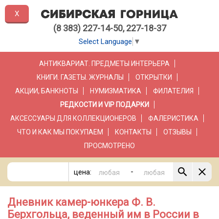
X
(8 383) 227-14-50, 227-18-37
Select Language
▼
АНТИКВАРИАТ. ПРЕДМЕТЫ ИНТЕРЬЕРА
КНИГИ. ГАЗЕТЫ. ЖУРНАЛЫ
ОТКРЫТКИ
АКЦИИ, БАНКНОТЫ
НУМИЗМАТИКА
ФИЛАТЕЛИЯ
РЕДКОСТИ И VIP ПОДАРКИ
АКСЕССУАРЫ ДЛЯ КОЛЛЕКЦИОНЕРОВ
ФАЛЕРИСТИКА
ЧТО И КАК МЫ ПОКУПАЕМ
КОНТАКТЫ
ОТЗЫВЫ
ПРОСМОТРЕНО
-
цена:
Дневник камер-юнкера Ф. В.
Берхгольца, веденный им в России в