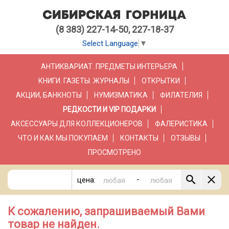
(8 383) 227-14-50, 227-18-37
Select Language
▼
АНТИКВАРИАТ. ПРЕДМЕТЫ ИНТЕРЬЕРА
КНИГИ. ГАЗЕТЫ. ЖУРНАЛЫ
ОТКРЫТКИ
АКЦИИ, БАНКНОТЫ
НУМИЗМАТИКА
ФИЛАТЕЛИЯ
РЕДКОСТИ И VIP ПОДАРКИ
АКСЕССУАРЫ ДЛЯ КОЛЛЕКЦИОНЕРОВ
ФАЛЕРИСТИКА
ЧТО И КАК МЫ ПОКУПАЕМ
КОНТАКТЫ
ОТЗЫВЫ
ПРОСМОТРЕНО
-
цена:
К сожалению, запрашиваемый Вами
товар не найден.