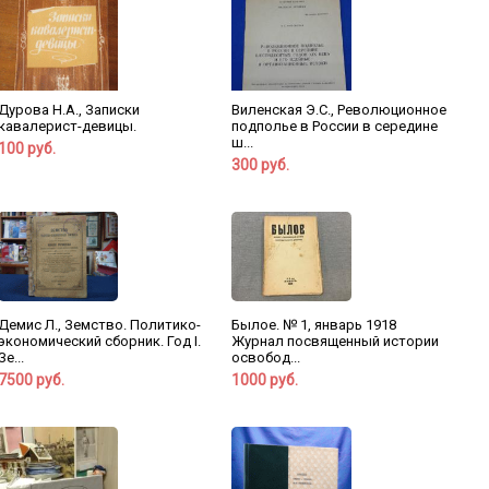
Дурова Н.А., Записки
Виленская Э.С., Революционное
кавалерист-девицы.
подполье в России в середине
ш...
100 руб.
300 руб.
Демис Л., Земство. Политико-
Былое. № 1, январь 1918
экономический сборник. Год I.
Журнал посвященный истории
Зе...
освобод...
7500 руб.
1000 руб.