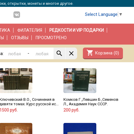
рки, открытки, монеты и многое другое.
Select Language
▼
ТИКА
ФИЛАТЕЛИЯ
РЕДКОСТИ И VIP ПОДАРКИ
ТЫ
ОТЗЫВЫ
ПРОСМОТРЕНО
shopping_cart
Корзина (
0
)
-
а:
Ключевский В.О., Сочинения в
Комков Г.,Левшин Б.,Семенов
девяти томах. Курс русской ис...
Л., Академия Наук СССР.
1500 руб.
200 руб.