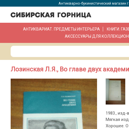
Антикварно-букинистический магазин г.
АНТИКВАРИАТ. ПРЕДМЕТЫ ИНТЕРЬЕРА
КНИГИ. ГА
АКСЕССУАРЫ ДЛЯ КОЛЛЕКЦИОН
Лозинская Л.Я., Во главе двух академи
1983., изд-в
Мягкая изд
Хорошее. О