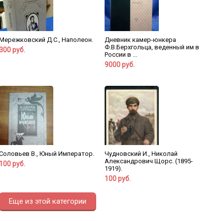
Мережковский Д.С., Наполеон.
Дневник камер-юнкера
Ф.В.Берхгольца, веденный им в
300 руб.
России в ...
9000 руб.
Соловьев В., Юный Император.
Чудновский И., Николай
Александрович Щорс. (1895-
100 руб.
1919).
100 руб.
Еще из этой категории