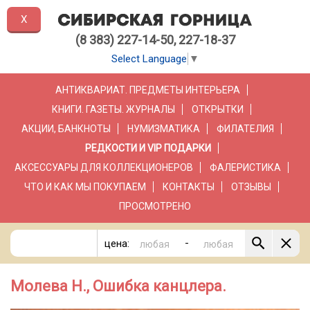
X
(8 383) 227-14-50, 227-18-37
Select Language
▼
АНТИКВАРИАТ. ПРЕДМЕТЫ ИНТЕРЬЕРА
КНИГИ. ГАЗЕТЫ. ЖУРНАЛЫ
ОТКРЫТКИ
АКЦИИ, БАНКНОТЫ
НУМИЗМАТИКА
ФИЛАТЕЛИЯ
РЕДКОСТИ И VIP ПОДАРКИ
АКСЕССУАРЫ ДЛЯ КОЛЛЕКЦИОНЕРОВ
ФАЛЕРИСТИКА
ЧТО И КАК МЫ ПОКУПАЕМ
КОНТАКТЫ
ОТЗЫВЫ
ПРОСМОТРЕНО
-
цена:
Молева Н., Ошибка канцлера.