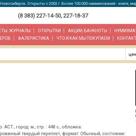
Новосибирск. Открыты с 2002 г. Более 100.000 наименований - книги, ма
(8 383) 227-14-50, 227-18-37
ЗЕТЫ. ЖУРНАЛЫ
ОТКРЫТКИ
АКЦИИ, БАНКНОТЫ
НУМИЗМА
ЕРОВ
ФАЛЕРИСТИКА
ЧТО И КАК МЫ ПОКУПАЕМ
КОНТАК
цен
: АСТ., город: м., стр. : 448 с., обложка:
ованный твердый переплет, формат: Обычный, состояние: