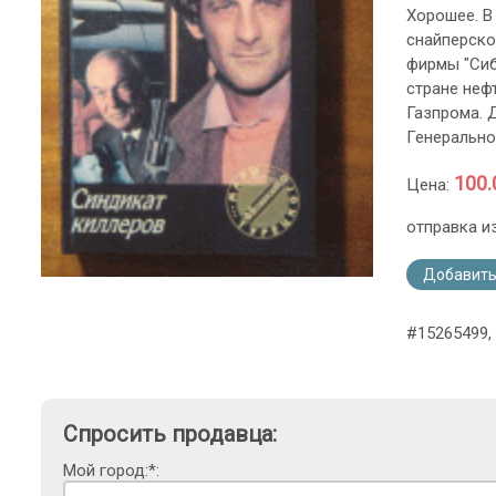
Хорошее. В
снайперско
фирмы "Сиб
стране неф
Газпрома. 
Генерально
100.
Цена:
отправка и
Добавить
#15265499, 
Спросить продавца:
Мой город:*: