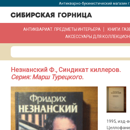
Антикварно-букинистический магазин г.
АНТИКВАРИАТ. ПРЕДМЕТЫ ИНТЕРЬЕРА
КНИГИ. ГА
АКСЕССУАРЫ ДЛЯ КОЛЛЕКЦИОН
Незнанский Ф., Синдикат киллеров.
Серия: Марш Турецкого.
1995, изд-во
Целлофанир