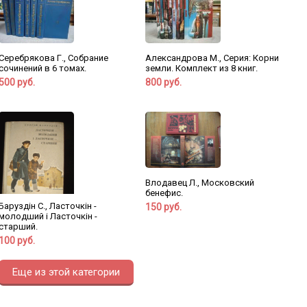
Серебрякова Г., Собрание
Александрова М., Серия: Корни
сочинений в 6 томах.
земли. Комплект из 8 книг.
500 руб.
800 руб.
Влодавец Л., Московский
бенефис.
Баруздiн C., Ласточкiн -
150 руб.
молодший i Ласточкiн -
старший.
100 руб.
Еще из этой категории