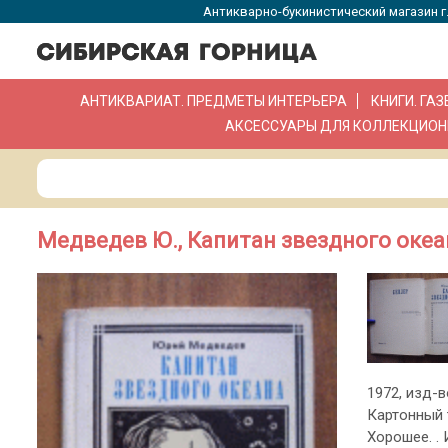
Антикварно-букинистический магазин г.
АНТИКВАРИАТ. ПРЕДМЕТЫ ИНТЕРЬЕРА
КНИГИ. ГА
АКСЕССУАРЫ ДЛЯ КОЛЛЕКЦИОН
Медведев Ю., Капитан звездного океа
1972, изд-во
Картонный 
Хорошее. .