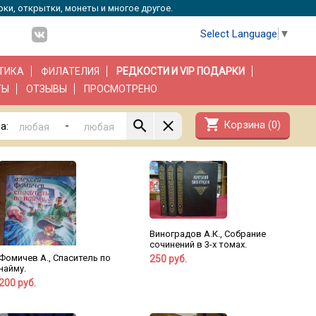
рки, открытки, монеты и многое другое.
Select Language
▼
ТИКА
ФИЛАТЕЛИЯ
РЕДКОСТИ И VIP ПОДАРКИ
ТЫ
ОТЗЫВЫ
ПРОСМОТРЕНО
shopping_cart
Корзина (
0
)
-
а:
Виноградов А.К., Собрание
сочинений в 3-х томах.
Фомичев А., Спаситель по
250 руб.
найму.
200 руб.