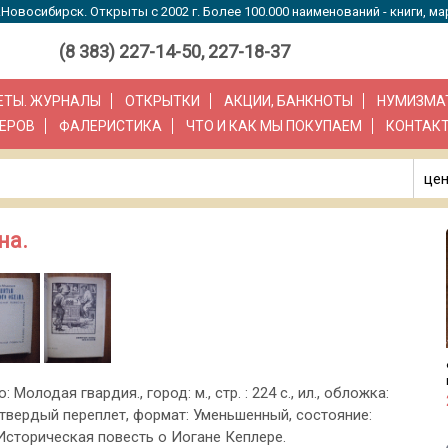
Новосибирск. Открыты с 2002 г. Более 100.000 наименований - книги, ма
(8 383) 227-14-50, 227-18-37
ЗЕТЫ. ЖУРНАЛЫ
ОТКРЫТКИ
АКЦИИ, БАНКНОТЫ
НУМИЗМА
ЕРОВ
ФАЛЕРИСТИКА
ЧТО И КАК МЫ ПОКУПАЕМ
КОНТАК
цен
на.
: Молодая гвардия., город: м., стр. : 224 с., ил., обложка:
твердый переплет, формат: Уменьшенный, состояние:
 Историческая повесть о Иогане Кеплере.