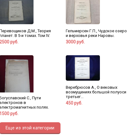
Перевощиков Д.М., Теория
Гельмерсен Г.П., Чудское озеро
планет. В 5-и томах. Том IV.
и верховья реки Наровы.
2500 руб.
3000 руб.
Веребрюсов А., О вековых
возмущениях большой полуоси
третьег...
Богуславский С., Пути
электронов в
450 руб.
электромагнитных полях.
1500 руб.
Еще из этой категории