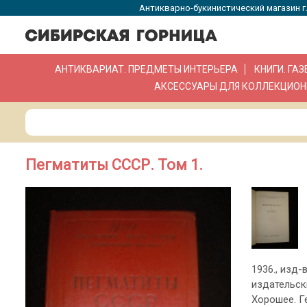
Антикварно-букинистический магазин г.
АНТИКВАРИАТ. ПРЕДМЕТЫ ИНТЕРЬЕРА
КНИГИ. ГА
АКСЕССУАРЫ ДЛЯ КОЛЛЕКЦИОН
Пегматиты СССР. Том 1.
1936., изд-в
издательск
Хорошее. Г