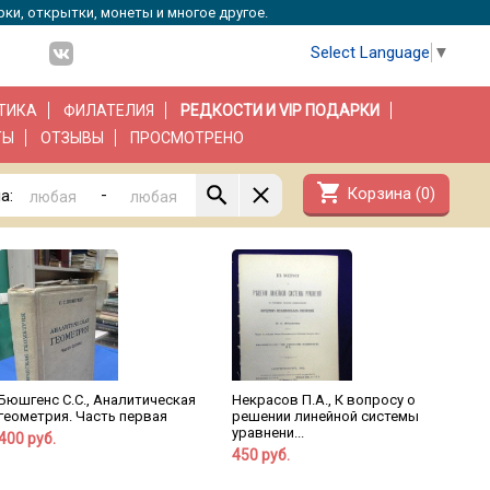
рки, открытки, монеты и многое другое.
Select Language
▼
ТИКА
ФИЛАТЕЛИЯ
РЕДКОСТИ И VIP ПОДАРКИ
ТЫ
ОТЗЫВЫ
ПРОСМОТРЕНО
shopping_cart
Корзина (
0
)
-
а:
Бюшгенс С.С., Аналитическая
Некрасов П.А., К вопросу о
геометрия. Часть первая
решении линейной системы
уравнени...
400 руб.
450 руб.