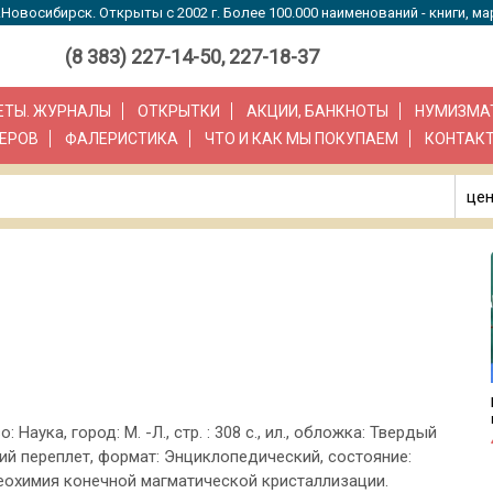
Новосибирск. Открыты с 2002 г. Более 100.000 наименований - книги, ма
(8 383) 227-14-50, 227-18-37
ЗЕТЫ. ЖУРНАЛЫ
ОТКРЫТКИ
АКЦИИ, БАНКНОТЫ
НУМИЗМА
ЕРОВ
ФАЛЕРИСТИКА
ЧТО И КАК МЫ ПОКУПАЕМ
КОНТАК
цен
о: Наука, город: М. -Л., стр. : 308 с., ил., обложка: Твердый
ий переплет, формат: Энциклопедический, состояние:
еохимия конечной магматической кристаллизации.