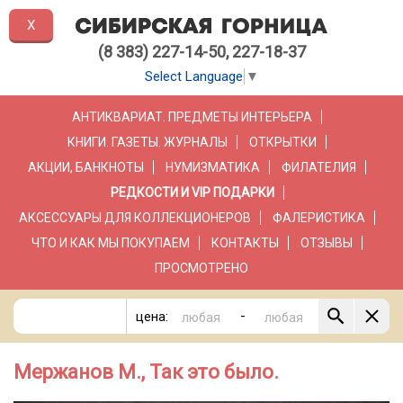
X
(8 383) 227-14-50, 227-18-37
Select Language
▼
АНТИКВАРИАТ. ПРЕДМЕТЫ ИНТЕРЬЕРА
КНИГИ. ГАЗЕТЫ. ЖУРНАЛЫ
ОТКРЫТКИ
АКЦИИ, БАНКНОТЫ
НУМИЗМАТИКА
ФИЛАТЕЛИЯ
РЕДКОСТИ И VIP ПОДАРКИ
АКСЕССУАРЫ ДЛЯ КОЛЛЕКЦИОНЕРОВ
ФАЛЕРИСТИКА
ЧТО И КАК МЫ ПОКУПАЕМ
КОНТАКТЫ
ОТЗЫВЫ
ПРОСМОТРЕНО
-
цена:
Мержанов М., Так это было.