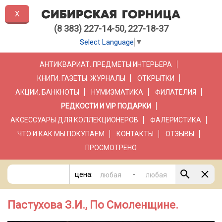
X
(8 383) 227-14-50, 227-18-37
Select Language
▼
АНТИКВАРИАТ. ПРЕДМЕТЫ ИНТЕРЬЕРА
КНИГИ. ГАЗЕТЫ. ЖУРНАЛЫ
ОТКРЫТКИ
АКЦИИ, БАНКНОТЫ
НУМИЗМАТИКА
ФИЛАТЕЛИЯ
РЕДКОСТИ И VIP ПОДАРКИ
АКСЕССУАРЫ ДЛЯ КОЛЛЕКЦИОНЕРОВ
ФАЛЕРИСТИКА
ЧТО И КАК МЫ ПОКУПАЕМ
КОНТАКТЫ
ОТЗЫВЫ
ПРОСМОТРЕНО
-
цена:
Пастухова З.И., По Смоленщине.