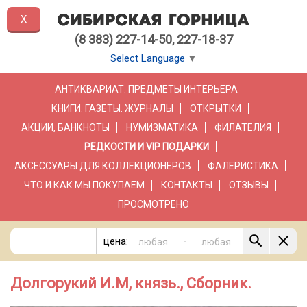
X
(8 383) 227-14-50, 227-18-37
Select Language
▼
АНТИКВАРИАТ. ПРЕДМЕТЫ ИНТЕРЬЕРА
КНИГИ. ГАЗЕТЫ. ЖУРНАЛЫ
ОТКРЫТКИ
АКЦИИ, БАНКНОТЫ
НУМИЗМАТИКА
ФИЛАТЕЛИЯ
РЕДКОСТИ И VIP ПОДАРКИ
АКСЕССУАРЫ ДЛЯ КОЛЛЕКЦИОНЕРОВ
ФАЛЕРИСТИКА
ЧТО И КАК МЫ ПОКУПАЕМ
КОНТАКТЫ
ОТЗЫВЫ
ПРОСМОТРЕНО
-
цена:
Долгорукий И.М, князь., Сборник.