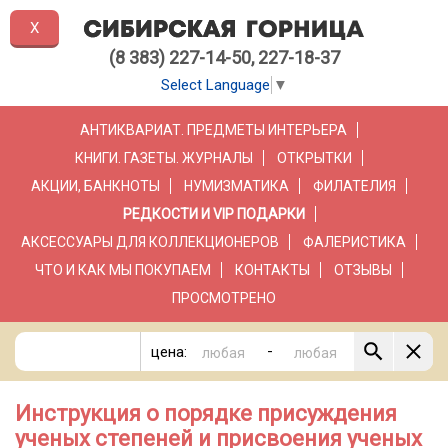
X
(8 383) 227-14-50, 227-18-37
Select Language
▼
АНТИКВАРИАТ. ПРЕДМЕТЫ ИНТЕРЬЕРА
КНИГИ. ГАЗЕТЫ. ЖУРНАЛЫ
ОТКРЫТКИ
АКЦИИ, БАНКНОТЫ
НУМИЗМАТИКА
ФИЛАТЕЛИЯ
РЕДКОСТИ И VIP ПОДАРКИ
АКСЕССУАРЫ ДЛЯ КОЛЛЕКЦИОНЕРОВ
ФАЛЕРИСТИКА
ЧТО И КАК МЫ ПОКУПАЕМ
КОНТАКТЫ
ОТЗЫВЫ
ПРОСМОТРЕНО
-
цена:
Инструкция о порядке присуждения
ученых степеней и присвоения ученых