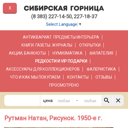
X
(8 383) 227-14-50, 227-18-37
Select Language
▼
АНТИКВАРИАТ. ПРЕДМЕТЫ ИНТЕРЬЕРА
КНИГИ. ГАЗЕТЫ. ЖУРНАЛЫ
ОТКРЫТКИ
АКЦИИ, БАНКНОТЫ
НУМИЗМАТИКА
ФИЛАТЕЛИЯ
РЕДКОСТИ И VIP ПОДАРКИ
АКСЕССУАРЫ ДЛЯ КОЛЛЕКЦИОНЕРОВ
ФАЛЕРИСТИКА
ЧТО И КАК МЫ ПОКУПАЕМ
КОНТАКТЫ
ОТЗЫВЫ
ПРОСМОТРЕНО
-
цена:
Рутман Натан, Рисунок. 1950-е г.