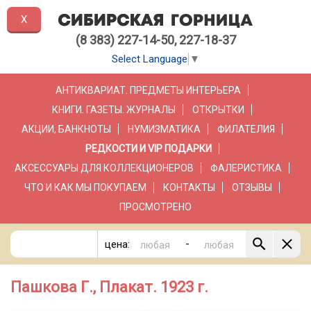
X
(8 383) 227-14-50, 227-18-37
Select Language
▼
АНТИКВАРИАТ. ПРЕДМЕТЫ ИНТЕРЬЕРА
КНИГИ. ГАЗЕТЫ. ЖУРНАЛЫ
ОТКРЫТКИ
АКЦИИ, БАНКНОТЫ
НУМИЗМАТИКА
ФИЛАТЕЛИЯ
РЕДКОСТИ И VIP ПОДАРКИ
АКСЕССУАРЫ ДЛЯ КОЛЛЕКЦИОНЕРОВ
ФАЛЕРИСТИКА
ЧТО И КАК МЫ ПОКУПАЕМ
КОНТАКТЫ
ОТЗЫВЫ
ПРОСМОТРЕНО
-
цена:
Пашкова Г., Плакат. 1923 г.