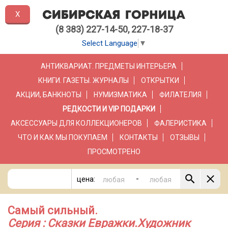
X
(8 383) 227-14-50, 227-18-37
Select Language
▼
АНТИКВАРИАТ. ПРЕДМЕТЫ ИНТЕРЬЕРА
КНИГИ. ГАЗЕТЫ. ЖУРНАЛЫ
ОТКРЫТКИ
АКЦИИ, БАНКНОТЫ
НУМИЗМАТИКА
ФИЛАТЕЛИЯ
РЕДКОСТИ И VIP ПОДАРКИ
АКСЕССУАРЫ ДЛЯ КОЛЛЕКЦИОНЕРОВ
ФАЛЕРИСТИКА
ЧТО И КАК МЫ ПОКУПАЕМ
КОНТАКТЫ
ОТЗЫВЫ
ПРОСМОТРЕНО
-
цена:
Самый сильный.
Серия : Сказки Евражки.Художник