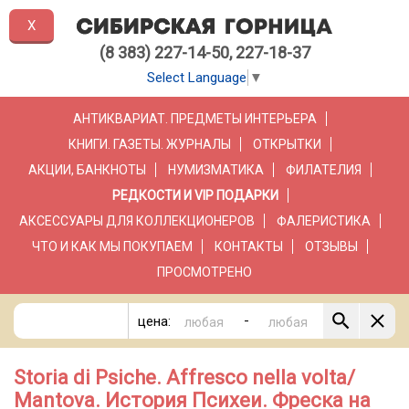
X
(8 383) 227-14-50, 227-18-37
Select Language
▼
АНТИКВАРИАТ. ПРЕДМЕТЫ ИНТЕРЬЕРА
КНИГИ. ГАЗЕТЫ. ЖУРНАЛЫ
ОТКРЫТКИ
АКЦИИ, БАНКНОТЫ
НУМИЗМАТИКА
ФИЛАТЕЛИЯ
РЕДКОСТИ И VIP ПОДАРКИ
АКСЕССУАРЫ ДЛЯ КОЛЛЕКЦИОНЕРОВ
ФАЛЕРИСТИКА
ЧТО И КАК МЫ ПОКУПАЕМ
КОНТАКТЫ
ОТЗЫВЫ
ПРОСМОТРЕНО
-
цена:
Storia di Psiche. Affresco nella volta/
Mantova. История Психеи. Фреска на