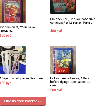
Спиллейн М., Полное собрание
сочинений в 12 томах. Тома с 1
...
Куприянов С., Убийцы на
продажу.
400 руб.
100 руб.
Аберкромби Брайан, Хофманн.
Ira Levin Айра Левин, A Kiss
before dying Поцелуй перед
100 руб.
смер...
200 руб.
Еще из этой категории