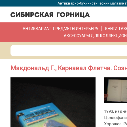
Антикварно-букинистический магазин г.
АНТИКВАРИАТ. ПРЕДМЕТЫ ИНТЕРЬЕРА
КНИГИ. ГА
АКСЕССУАРЫ ДЛЯ КОЛЛЕКЦИОН
Макдональд Г., Карнавал Флетча. Созн
1993, изд-в
Целлофанир
Хорошее. Р