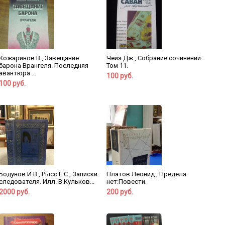
Кожаринов В., Завещание
Чейз Дж., Собрание сочинений.
барона Врангеля. Последняя
Том 11.
авантюра ...
100 руб.
100 руб.
Бодунов И.В., Рысс Е.С., Записки
Платов Леонид., Предела
следователя. Илл. В.Кульков...
нет:Повести.
2000 руб.
200 руб.