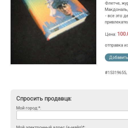
Флетче, жур
Макдональд
- все это 
привлекате
100.
Цена:
отправка и
Добавить
#15319655, 
Спросить продавца:
Мой город:*:
Мой электронный адрес (е-майл)*: