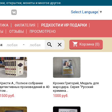
рки, открытки, монеты и многое другое.
Select Language
▼
ТИКА
ФИЛАТЕЛИЯ
РЕДКОСТИ И VIP ПОДАРКИ
ТЫ
ОТЗЫВЫ
ПРОСМОТРЕНО
shopping_cart
Корзина (
0
)
-
а:
Кристи А., Полное собрание
Кроних Григорий, Медаль для
детективных произведений в 40
мародера. Серия "Русский
том...
кримина...
1500 руб.
1000 руб.