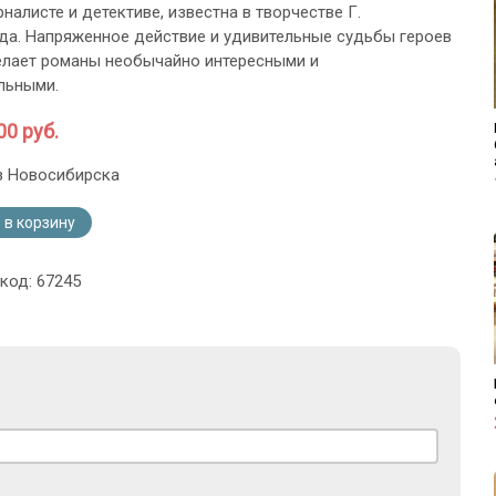
налисте и детективе, известна в творчестве Г.
а. Напряженное действие и удивительные судьбы героев
делает романы необычайно интересными и
льными.
00 руб.
з Новосибирска
 в корзину
код: 67245