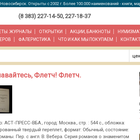
Новосибирск. Открыты с 2002 г. Более 100.000 наименований - книги, ма
(8 383) 227-14-50, 227-18-37
ЗЕТЫ. ЖУРНАЛЫ
ОТКРЫТКИ
АКЦИИ, БАНКНОТЫ
НУМИЗМА
ЕРОВ
ФАЛЕРИСТИКА
ЧТО И КАК МЫ ПОКУПАЕМ
КОНТАК
цен
авайтесь, Флетч! Флетч.
о: АСТ-ПРЕСС-ВБА., город: Москва., стр. : 544 с., обложка:
ованный твердый переплет, формат: Обычный, состояние:
оманы. Пер. с англ. В. Вебера. Серия романов о знаменитом