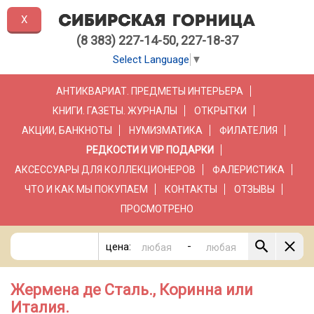
X
(8 383) 227-14-50, 227-18-37
Select Language
▼
АНТИКВАРИАТ. ПРЕДМЕТЫ ИНТЕРЬЕРА
КНИГИ. ГАЗЕТЫ. ЖУРНАЛЫ
ОТКРЫТКИ
АКЦИИ, БАНКНОТЫ
НУМИЗМАТИКА
ФИЛАТЕЛИЯ
РЕДКОСТИ И VIP ПОДАРКИ
АКСЕССУАРЫ ДЛЯ КОЛЛЕКЦИОНЕРОВ
ФАЛЕРИСТИКА
ЧТО И КАК МЫ ПОКУПАЕМ
КОНТАКТЫ
ОТЗЫВЫ
ПРОСМОТРЕНО
-
цена:
Жермена де Сталь., Коринна или
Италия.