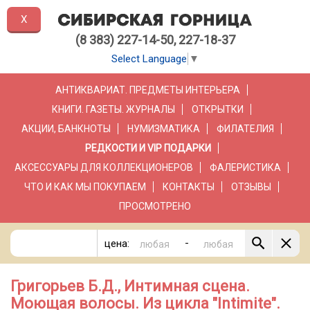
X
(8 383) 227-14-50, 227-18-37
Select Language
▼
АНТИКВАРИАТ. ПРЕДМЕТЫ ИНТЕРЬЕРА
КНИГИ. ГАЗЕТЫ. ЖУРНАЛЫ
ОТКРЫТКИ
АКЦИИ, БАНКНОТЫ
НУМИЗМАТИКА
ФИЛАТЕЛИЯ
РЕДКОСТИ И VIP ПОДАРКИ
АКСЕССУАРЫ ДЛЯ КОЛЛЕКЦИОНЕРОВ
ФАЛЕРИСТИКА
ЧТО И КАК МЫ ПОКУПАЕМ
КОНТАКТЫ
ОТЗЫВЫ
ПРОСМОТРЕНО
-
цена:
Григорьев Б.Д., Интимная сцена.
Моющая волосы. Из цикла "Intimite".