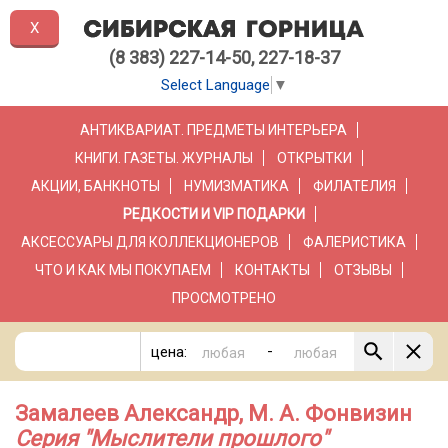
X
(8 383) 227-14-50, 227-18-37
Select Language
▼
АНТИКВАРИАТ. ПРЕДМЕТЫ ИНТЕРЬЕРА
КНИГИ. ГАЗЕТЫ. ЖУРНАЛЫ
ОТКРЫТКИ
АКЦИИ, БАНКНОТЫ
НУМИЗМАТИКА
ФИЛАТЕЛИЯ
РЕДКОСТИ И VIP ПОДАРКИ
АКСЕССУАРЫ ДЛЯ КОЛЛЕКЦИОНЕРОВ
ФАЛЕРИСТИКА
ЧТО И КАК МЫ ПОКУПАЕМ
КОНТАКТЫ
ОТЗЫВЫ
ПРОСМОТРЕНО
-
цена:
Замалеев Александр, М. А. Фонвизин
Серия "Мыслители прошлого"