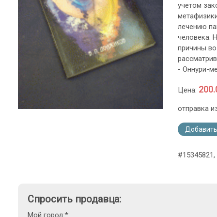
учетом зак
метафизики
лечению па
человека. 
причины во
рассматрив
- Оннури-мед
200.
Цена:
отправка и
Добавить
#15345821, 
Спросить продавца:
Мой город:*: