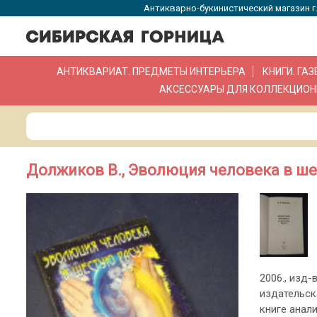
Антикварно-букинистический магазин г.
АНТИКВАРИАТ. ПРЕДМЕТЫ ИНТЕРЬЕРА
КНИГИ. ГА
АКСЕССУАРЫ ДЛЯ КОЛЛЕКЦИОН
Должиков В., Эволюция человека в ше
2006., изд-в
издательск
книге анал