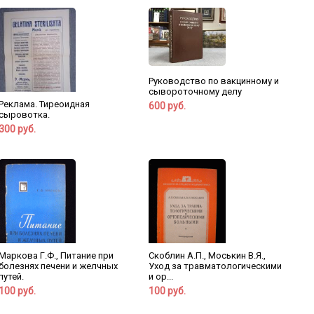
Руководство по вакцинному и
сывороточному делу
Реклама. Тиреоидная
600 руб.
сыровотка.
300 руб.
Маркова Г.Ф., Питание при
Скоблин А.П., Моськин В.Я.,
болезнях печени и желчных
Уход за травматологическими
путей.
и ор...
100 руб.
100 руб.