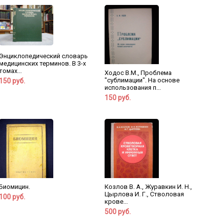
Энциклопедический словарь
медицинских терминов. В 3-х
томах...
Ходос В.М., Проблема
"сублимации". На основе
150 руб.
использования п...
150 руб.
Биомицин.
Козлов В. А., Журавкин И. Н.,
Цырлова И. Г., Стволовая
100 руб.
крове...
500 руб.