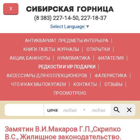
X
(8 383) 227-14-50, 227-18-37
Select Language
▼
АНТИКВАРИАТ. ПРЕДМЕТЫ ИНТЕРЬЕРА
КНИГИ. ГАЗЕТЫ. ЖУРНАЛЫ
ОТКРЫТКИ
АКЦИИ, БАНКНОТЫ
НУМИЗМАТИКА
ФИЛАТЕЛИЯ
РЕДКОСТИ И VIP ПОДАРКИ
АКСЕССУАРЫ ДЛЯ КОЛЛЕКЦИОНЕРОВ
ФАЛЕРИСТИКА
ЧТО И КАК МЫ ПОКУПАЕМ
КОНТАКТЫ
ОТЗЫВЫ
ПРОСМОТРЕНО
-
цена:
Замятин В.И.Макаров Г.П.,Скрипко
В.С., Жилищное законодательство.