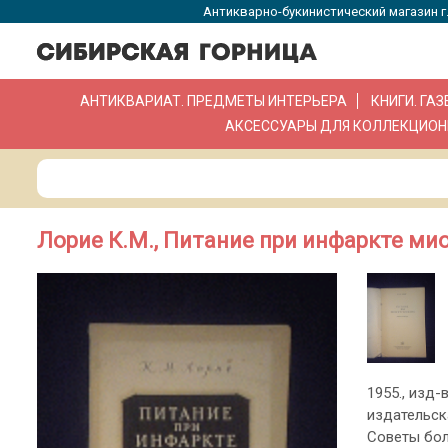
Антикварно-букинистический магазин г.
АНТИКВАРИАТ. ПРЕДМЕТЫ ИНТЕРЬЕРА
КНИГИ. ГА
АКСЕССУАРЫ ДЛЯ КОЛЛЕКЦИОН
Лорие К.М., Питание при инфаркте ми
1955., изд-в
издательск
Советы бол