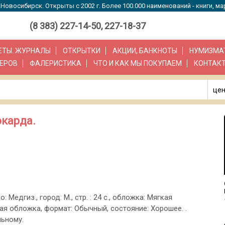
Новосибирск. Открыты с 2002 г. Более 100.000 наименований - книги, ма
(8 383) 227-14-50, 227-18-37
ЗЕТЫ. ЖУРНАЛЫ
ОТКРЫТКИ
АКЦИИ, БАНКНОТЫ
НУМИЗМА
ЕРОВ
ФАЛЕРИСТИКА
ЧТО И КАК МЫ ПОКУПАЕМ
КОНТАК
цен
окарда.
о: Медгиз., город: М., стр. : 24 c., обложка: Мягкая
ая обложка, формат: Обычный, состояние: Хорошее. .
ьному.