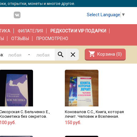
рки, открытки, монеты и многое другое.
Select Language
▼
ТИКА
ФИЛАТЕЛИЯ
РЕДКОСТИ И VIP ПОДАРКИ
ТЫ
ОТЗЫВЫ
ПРОСМОТРЕНО
shopping_cart
Корзина (
0
)
-
а:
Сикорская С. Бельченко Е.,
Коновалов С.С., Книга, которая
Косметика без секретов.
лечит. Человек и Вселенная.
100 руб.
150 руб.