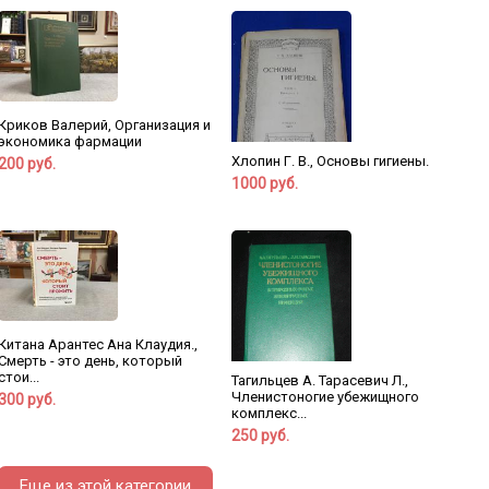
Криков Валерий, Организация и
экономика фармации
Хлопин Г. В., Основы гигиены.
200 руб.
1000 руб.
Китана Арантес Ана Клаудия.,
Смерть - это день, который
стои...
Тагильцев А. Тарасевич Л.,
Членистоногие убежищного
300 руб.
комплекс...
250 руб.
Еще из этой категории