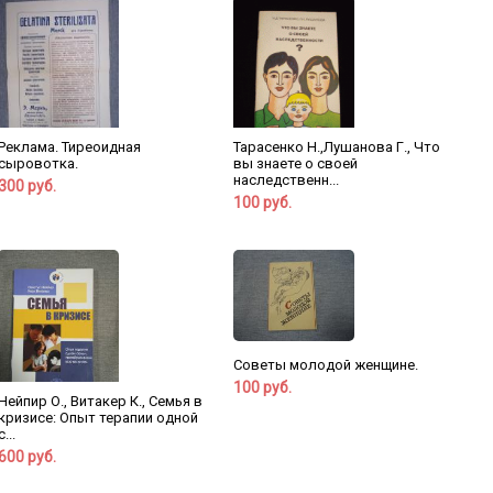
Реклама. Тиреоидная
Тарасенко Н.,Лушанова Г., Что
сыровотка.
вы знаете о своей
наследственн...
300 руб.
100 руб.
Советы молодой женщине.
100 руб.
Нейпир О., Витакер К., Семья в
кризисе: Опыт терапии одной
с...
600 руб.