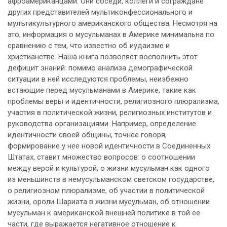
афроамериканцами. Они соседи, коллеги и сограждане
других представителей мультиконфессионального и
мулътикулътурного американского общества. Несмотря на
это, информация о мусульманах в Америке минимальна по
сравнению с тем, что известно об иудаизме и
христианстве. Наша книга позволяет восполнить этот
дефицит знаний: помимо анализа демографической
ситуации в ней исследуются проблемы, неизбежно
встающие перед мусульманами в Америке, такие как
проблемы веры и идентичности, религиозного плюрализма,
участия в политической жизни, религиозных институтов и
руководства организациями. Например, определение
идентичности своей общины, точнее говоря,
формирование у нее новой идентичности в Соединенных
Штатах, ставит множество вопросов: о соотношении
между верой и культурой, о жизни мусульман как одного
из меньшинств в немусульманском светском государстве,
о религиозном плюрализме, об участии в политической
жизни, ороли Шариата в жизни мусульман, об отношении
мусульман к американской внешней политике в той ее
части, где выражается негативное отношение к