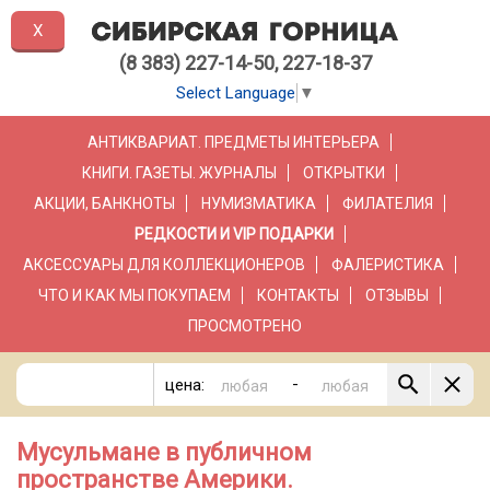
X
(8 383) 227-14-50, 227-18-37
Select Language
▼
АНТИКВАРИАТ. ПРЕДМЕТЫ ИНТЕРЬЕРА
КНИГИ. ГАЗЕТЫ. ЖУРНАЛЫ
ОТКРЫТКИ
АКЦИИ, БАНКНОТЫ
НУМИЗМАТИКА
ФИЛАТЕЛИЯ
РЕДКОСТИ И VIP ПОДАРКИ
АКСЕССУАРЫ ДЛЯ КОЛЛЕКЦИОНЕРОВ
ФАЛЕРИСТИКА
ЧТО И КАК МЫ ПОКУПАЕМ
КОНТАКТЫ
ОТЗЫВЫ
ПРОСМОТРЕНО
-
цена:
Мусульмане в публичном
пространстве Америки.