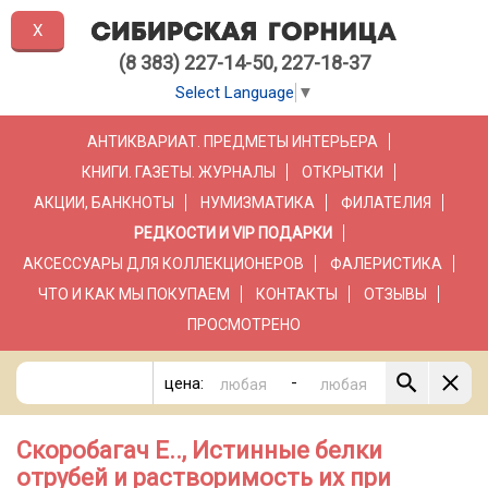
X
(8 383) 227-14-50, 227-18-37
Select Language
▼
АНТИКВАРИАТ. ПРЕДМЕТЫ ИНТЕРЬЕРА
КНИГИ. ГАЗЕТЫ. ЖУРНАЛЫ
ОТКРЫТКИ
АКЦИИ, БАНКНОТЫ
НУМИЗМАТИКА
ФИЛАТЕЛИЯ
РЕДКОСТИ И VIP ПОДАРКИ
АКСЕССУАРЫ ДЛЯ КОЛЛЕКЦИОНЕРОВ
ФАЛЕРИСТИКА
ЧТО И КАК МЫ ПОКУПАЕМ
КОНТАКТЫ
ОТЗЫВЫ
ПРОСМОТРЕНО
-
цена:
Скоробагач Е.., Истинные белки
отрубей и растворимость их при