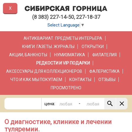
X
(8 383) 227-14-50, 227-18-37
Select Language
▼
АНТИКВАРИАТ. ПРЕДМЕТЫ ИНТЕРЬЕРА
КНИГИ. ГАЗЕТЫ. ЖУРНАЛЫ
ОТКРЫТКИ
АКЦИИ, БАНКНОТЫ
НУМИЗМАТИКА
ФИЛАТЕЛИЯ
РЕДКОСТИ И VIP ПОДАРКИ
АКСЕССУАРЫ ДЛЯ КОЛЛЕКЦИОНЕРОВ
ФАЛЕРИСТИКА
ЧТО И КАК МЫ ПОКУПАЕМ
КОНТАКТЫ
ОТЗЫВЫ
ПРОСМОТРЕНО
-
цена:
О диагностике, клинике и лечении
туляремии.