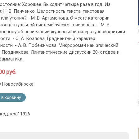
остояние: Хорошее. Выходит четыре раза в год. Из
 Н. В. Панченко. Целостность текста: текстовая
или утопия? - М. В. Артамонова. О месте категории
концептуальной системе русского человека. - М. В.
 вопросу об эссиезации журнальной литературной критики
ости. - О. А. Козлова. Градиентный характер
ности. - А. В. Побежимова. Микророман как эпический
А. Позднякова. Лингвистические дискуссии 20-х годов и
рамматика.
00 руб.
з Новосибирска
 в корзину
 код: кра11926