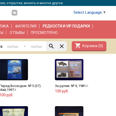
рки, открытки, монеты и многое другое.
Select Language
▼
ТИКА
ФИЛАТЕЛИЯ
РЕДКОСТИ И VIP ПОДАРКИ
ТЫ
ОТЗЫВЫ
ПРОСМОТРЕНО
shopping_cart
Корзина (
0
)
-
а:
Перед Восходом. № 5 (37).
За рулем. № 9, 1981 г.
Май,1997 г.
100 руб.
100 руб.