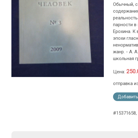
Обычный, с
содержания:
реальность 
парности в 
Ерохина. К
эпохи гласн
ненорматив
жанр. - А. 
школьная г
250.
Цена:
отправка и
Добавить
#15371658,