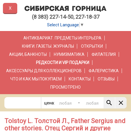
X
(8 383) 227-14-50, 227-18-37
Select Language
▼
АНТИКВАРИАТ. ПРЕДМЕТЫ ИНТЕРЬЕРА
КНИГИ. ГАЗЕТЫ. ЖУРНАЛЫ
ОТКРЫТКИ
АКЦИИ, БАНКНОТЫ
НУМИЗМАТИКА
ФИЛАТЕЛИЯ
РЕДКОСТИ И VIP ПОДАРКИ
АКСЕССУАРЫ ДЛЯ КОЛЛЕКЦИОНЕРОВ
ФАЛЕРИСТИКА
ЧТО И КАК МЫ ПОКУПАЕМ
КОНТАКТЫ
ОТЗЫВЫ
ПРОСМОТРЕНО
-
цена:
Tolstoy L. Толстой Л., Father Sergius and
other stories. Отец Сергий и другие