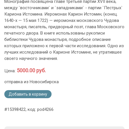
Монография посвящена главе третьей партии XVII века,
между `восточниками` и `западниками` - партии `Пестрых`
Кариона Истомина. Иеромонах Карион Истомин; (конец.
1640-х — 15 мая 1722) — иеромонах московского Чудова
монастыря, писатель, придворный поэт, глава Московского
печатного двора. В книге использованы рукописи
библиотеки Чудова монастыря, подробное описание
которых приложено к первой части исследования. Одно из
лучших исследований о Карионе Истомине, не утратившее
своего научного значения.
5000.00 руб.
Цена:
отправка из Новосибирска
Добавить в корзину
#15398422, код: pod4266