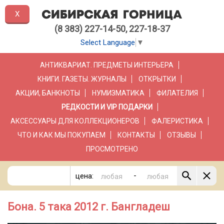
X
(8 383) 227-14-50, 227-18-37
Select Language
▼
АНТИКВАРИАТ. ПРЕДМЕТЫ ИНТЕРЬЕРА
КНИГИ. ГАЗЕТЫ. ЖУРНАЛЫ
ОТКРЫТКИ
АКЦИИ, БАНКНОТЫ
НУМИЗМАТИКА
ФИЛАТЕЛИЯ
РЕДКОСТИ И VIP ПОДАРКИ
АКСЕССУАРЫ ДЛЯ КОЛЛЕКЦИОНЕРОВ
ФАЛЕРИСТИКА
ЧТО И КАК МЫ ПОКУПАЕМ
КОНТАКТЫ
ОТЗЫВЫ
ПРОСМОТРЕНО
-
цена:
Бона. 5 така 2012 г. Бангладеш